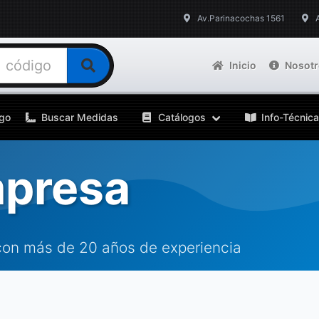
Av.Parinacochas 1561
Inicio
Nosot
go
Buscar Medidas
Catálogos
Info-Técnica
mpresa
con más de 20 años de experiencia