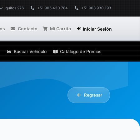
Av. Iquitos 276
+51 905 430 784
+51 908 930 193
ros
Contacto
Mi Carrito
Iniciar Sesión
Buscar Vehículo
Catálogo de Precios
Regresar