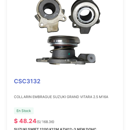
CSC3132
COLLARIN EMBRAGUE SUZUKI GRAND VITARA 2.5 M16A
En Stock
$ 48.24
(S/ 168.36)
SUZUKI SWIFT 1200 K12M AZI412-3 NEW DOHC