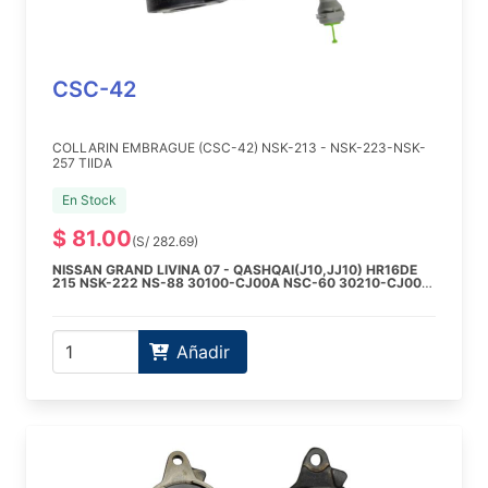
CSC-42
COLLARIN EMBRAGUE (CSC-42) NSK-213 - NSK-223-NSK-
257 TIIDA
En Stock
$ 81.00
(S/ 282.69)
NISSAN GRAND LIVINA 07 - QASHQAI(J10,JJ10) HR16DE
215 NSK-222 NS-88 30100-CJ00A NSC-60 30210-CJ00A
CSC-42 30620-BN700
NISSAN GRAND LIVINA 06 - NOTE(E11) 1.6 HR16DE 215
NSK-222 NS-88 30100-CJ00A NSC-60 30210-CJ00A
CSC-42 30620-BN700
Añadir