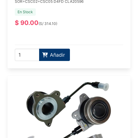
SOR=CSC02=CSC05 D4FD CLA20596
En Stock
$ 90.00
(S/ 314.10)
Añadir