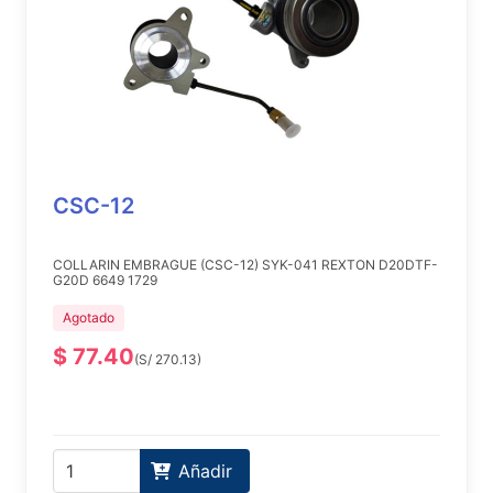
CSC-12
COLLARIN EMBRAGUE (CSC-12) SYK-041 REXTON D20DTF-
G20D 6649 1729
Agotado
$ 77.40
(S/ 270.13)
Añadir