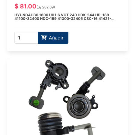
$ 81.00
(S/ 282.69)
HYUNDAI i30 1600 UII 1.6 VGT 240 HDK-244 HD-189
41100-32400 HDC-159 41300-32405 CSC-16 41421-
32300
HYUNDAI VELOSTER 1600 GAMMA 1.6 T-GDI 235 HDK-242
HD-180 41100-32500 HDC-141 41300-32500 CSC-16
41421-32300
Añadir