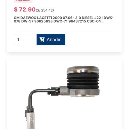
$ 72.90
(S/ 254.42)
GM DAEWOO LACETTI 2000 07.06- 2.0 DIESEL J221 DWK-
078 DW-57 96625638 DWC-71 96437215 CSC-04
96865887
CHEVROLET CAPTIVA 2400 Z24SED DOHC (C100) LD9
Añadir