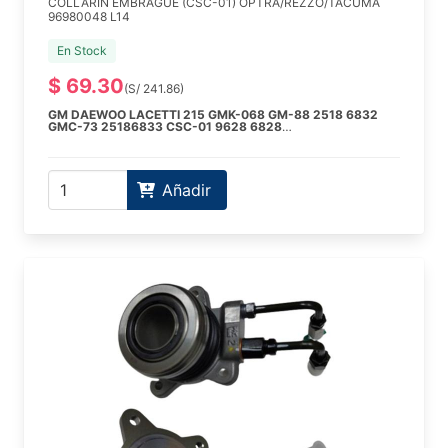
COLLARIN EMBRAGUE (CSC-01) OPTRA/REZZO/TACUMA
96980048 L14
En Stock
$ 69.30
(S/ 241.86)
GM DAEWOO LACETTI 215 GMK-068 GM-88 2518 6832
GMC-73 25186833 CSC-01 9628 6828
GM DAEWOO LACETTI 2000 2.0 DOHC FAM1 DWK-038
DW-30 96407521 DWC-32 96182695 CSC-01 96286828
Añadir